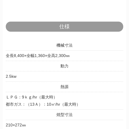
仕様
機械寸法
全長8,400×全幅1,360×全高2,300㎜
動力
2.5kw
熱源
ＬＰＧ：9ｋｇ/hr（最大時）
都市ガス：（13Ａ）：10㎥/hr（最大時）
焼型寸法
210×272㎜